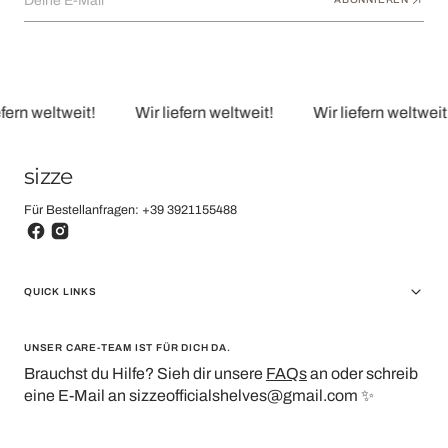
Deine E-Mail
ern weltweit!
Wir liefern weltweit!
Wir liefern weltweit!
sizze
Für Bestellanfragen: +39 3921155488
QUICK LINKS
UNSER CARE-TEAM IST FÜR DICH DA.
Brauchst du Hilfe? Sieh dir unsere
FAQs
an oder schreib
eine E-Mail an
sizzeofficialshelves@gmail.com
✨