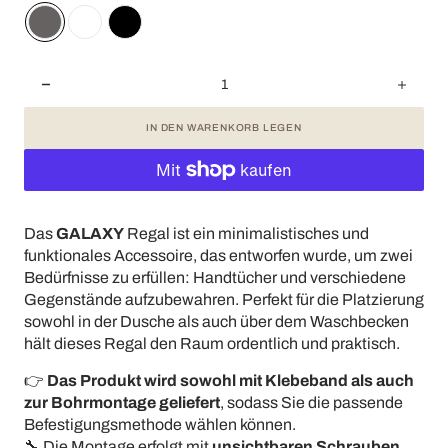
Menge
Meng
für
für
IN DEN WARENKORB LEGEN
GALAXY
GALA
-
-
Wandregal
Wand
verringern
erhöh
Das
GALAXY
Regal ist ein minimalistisches und
funktionales Accessoire, das entworfen wurde, um zwei
Bedürfnisse zu erfüllen: Handtücher und verschiedene
Gegenstände aufzubewahren. Perfekt für die Platzierung
sowohl in der Dusche als auch über dem Waschbecken
hält dieses Regal den Raum ordentlich und praktisch.
👉
Das Produkt wird sowohl mit Klebeband als auch
zur Bohrmontage geliefert
, sodass Sie die passende
Befestigungsmethode wählen können.
🔧 Die Montage erfolgt mit
unsichtbaren Schrauben